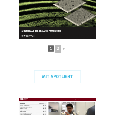
2
►
1
MIT SPOTLIGHT